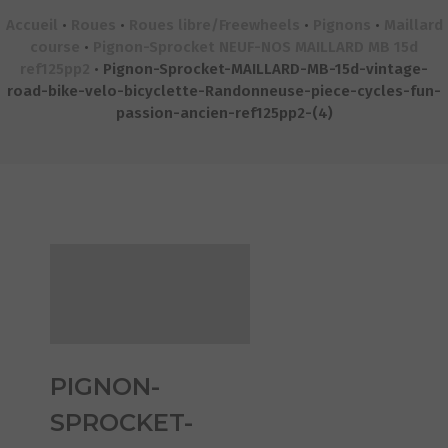
Accueil
•
Roues
•
Roues libre/Freewheels
•
Pignons
•
Maillard
course
•
Pignon-Sprocket NEUF-NOS MAILLARD MB 15d
ref125pp2
•
Pignon-Sprocket-MAILLARD-MB-15d-vintage-
road-bike-velo-bicyclette-Randonneuse-piece-cycles-fun-
passion-ancien-ref125pp2-(4)
PIGNON-
SPROCKET-