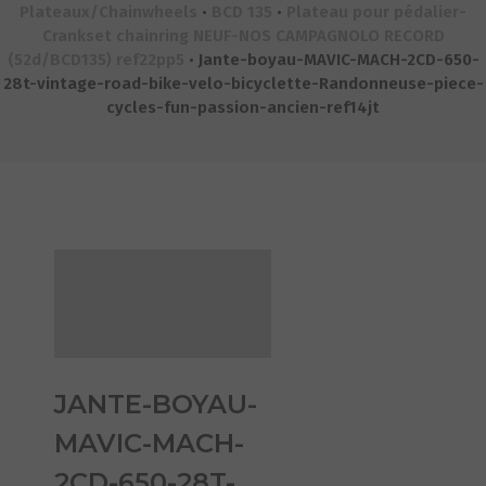
Plateaux/Chainwheels
•
BCD 135
•
Plateau pour pédalier-
Crankset chainring NEUF-NOS CAMPAGNOLO RECORD
(52d/BCD135) ref22pp5
•
Jante-boyau-MAVIC-MACH-2CD-650-
28t-vintage-road-bike-velo-bicyclette-Randonneuse-piece-
cycles-fun-passion-ancien-ref14jt
JANTE-BOYAU-
MAVIC-MACH-
2CD-650-28T-