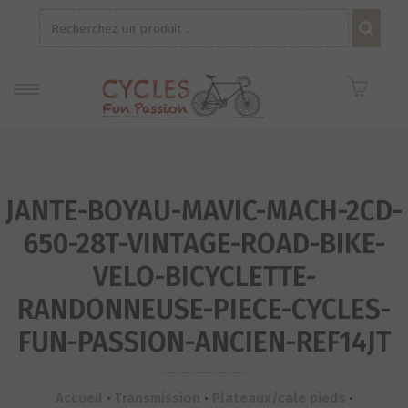
Recherche
pour :
JANTE-BOYAU-MAVIC-MACH-2CD-
650-28T-VINTAGE-ROAD-BIKE-
VELO-BICYCLETTE-
RANDONNEUSE-PIECE-CYCLES-
FUN-PASSION-ANCIEN-REF14JT
Accueil
•
Transmission
•
Plateaux/cale pieds
•