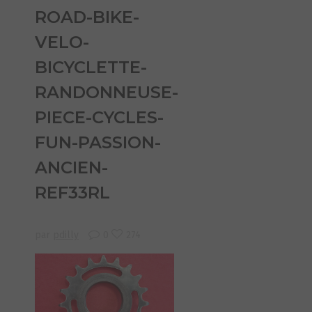
ROAD-BIKE-
VELO-
BICYCLETTE-
RANDONNEUSE-
PIECE-CYCLES-
FUN-PASSION-
ANCIEN-
REF33RL
par
pdilly
0
274