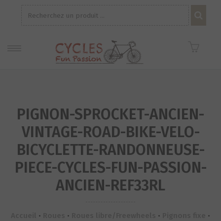
Recherche
pour :
PIGNON-SPROCKET-ANCIEN-
VINTAGE-ROAD-BIKE-VELO-
BICYCLETTE-RANDONNEUSE-
PIECE-CYCLES-FUN-PASSION-
ANCIEN-REF33RL
Accueil
•
Roues
•
Roues libre/Freewheels
•
Pignons fixe
•