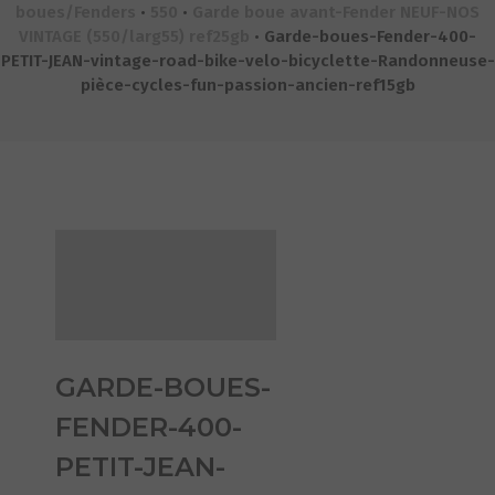
boues/Fenders
•
550
•
Garde boue avant-Fender NEUF-NOS
VINTAGE (550/larg55) ref25gb
•
Garde-boues-Fender-400-
PETIT-JEAN-vintage-road-bike-velo-bicyclette-Randonneuse-
pièce-cycles-fun-passion-ancien-ref15gb
GARDE-BOUES-
FENDER-400-
PETIT-JEAN-