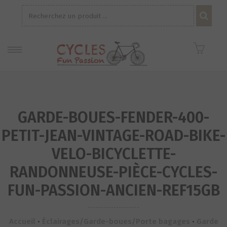
Recherche
pour :
GARDE-BOUES-FENDER-400-
PETIT-JEAN-VINTAGE-ROAD-BIKE-
VELO-BICYCLETTE-
RANDONNEUSE-PIÈCE-CYCLES-
FUN-PASSION-ANCIEN-REF15GB
Accueil
•
Éclairages/Garde-boues/Porte bagages
•
Garde