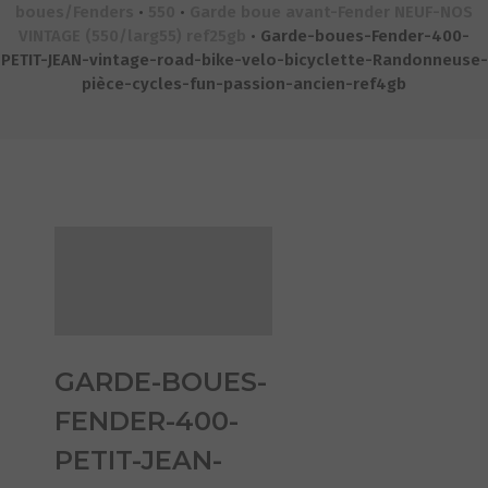
boues/Fenders
•
550
•
Garde boue avant-Fender NEUF-NOS
VINTAGE (550/larg55) ref25gb
•
Garde-boues-Fender-400-
PETIT-JEAN-vintage-road-bike-velo-bicyclette-Randonneuse-
pièce-cycles-fun-passion-ancien-ref4gb
GARDE-BOUES-
FENDER-400-
PETIT-JEAN-