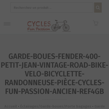
Recherche
pour :
GARDE-BOUES-FENDER-400-
PETIT-JEAN-VINTAGE-ROAD-BIKE-
VELO-BICYCLETTE-
RANDONNEUSE-PIÈCE-CYCLES-
FUN-PASSION-ANCIEN-REF4GB
Accueil
•
Éclairages/Garde-boues/Porte bagages
•
Garde