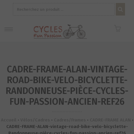
Recherche
pour :
CADRE-FRAME-ALAN-VINTAGE-
ROAD-BIKE-VELO-BICYCLETTE-
RANDONNEUSE-PIÈCE-CYCLES-
FUN-PASSION-ANCIEN-REF26
Accueil
•
Vélos/Cadres
•
Cadres/Frames
•
CADRE-FRAME ALAN
•
CADRE-FRAME-ALAN-vintage-road-bike-velo-bicyclette-
Randonneuse-pièce-cycles-fun-passion-ancien-ref26