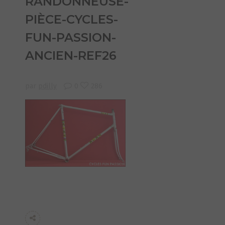
RANDONNEUSE-
PIÈCE-CYCLES-
FUN-PASSION-
ANCIEN-REF26
par
pdilly
0
286