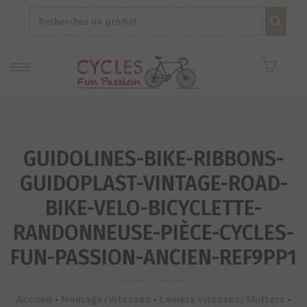
Recherche
pour :
GUIDOLINES-BIKE-RIBBONS-
GUIDOPLAST-VINTAGE-ROAD-
BIKE-VELO-BICYCLETTE-
RANDONNEUSE-PIÈCE-CYCLES-
FUN-PASSION-ANCIEN-REF9PP1
Accueil
•
Freinage/Vitesses
•
Leviers vitesses/Shifters
•