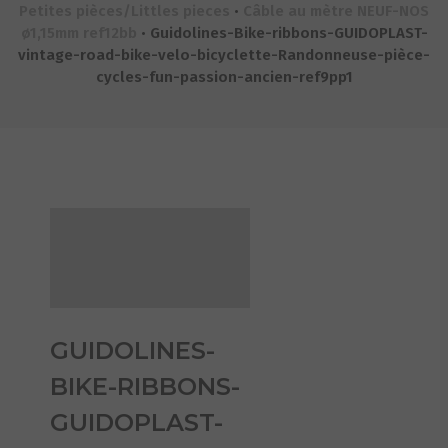
Petites pièces/Littles pieces
•
Câble au mètre NEUF-NOS
ø1,15mm ref12bb
•
Guidolines-Bike-ribbons-GUIDOPLAST-
vintage-road-bike-velo-bicyclette-Randonneuse-pièce-
cycles-fun-passion-ancien-ref9pp1
GUIDOLINES-
BIKE-RIBBONS-
GUIDOPLAST-