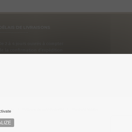
DÉLAIS DE LIVRAISONS
De 2 à 4 jours ouvrés à compter
de la confirmation d’expédition
que vous recevrez par e-mail.
an du site
Politique de confidentialité
Mentions légales
ctivate
LIZE