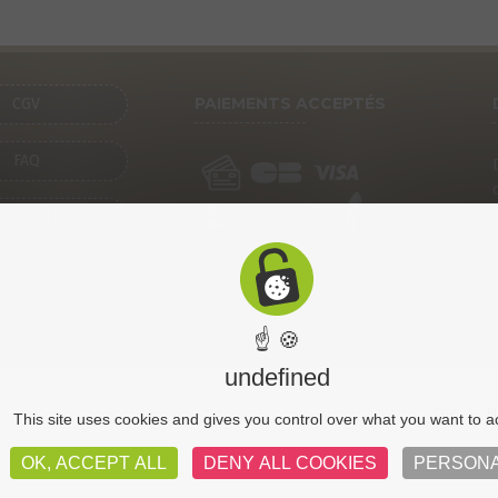
PAIEMENTS ACCEPTÉS
CGV
FAQ
SENTATION
CONTACT
☝ 🍪
undefined
CGV
Pl
This site uses cookies and gives you control over what you want to a
OK, ACCEPT ALL
DENY ALL COOKIES
PERSONA