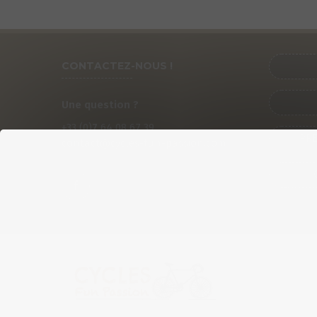
CONTACTEZ-NOUS !
Une question ?
+33 (0)
7
64 08 67 39
PRÉ
contact@cycles-fun-passion.com