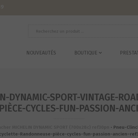
39
Recherche
pour :
NOUVEAUTÉS
BOUTIQUE
PRESTA
N-DYNAMIC-SPORT-VINTAGE-ROAD
IÈCE-CYCLES-FUN-PASSION-ANCI
ncher MICHELIN DYNAMIC SPORT (700x28c) ref30pn
•
Pneu-Clinc
cyclette-Randonneuse-pièce-cycles-fun-passion-ancien–ref