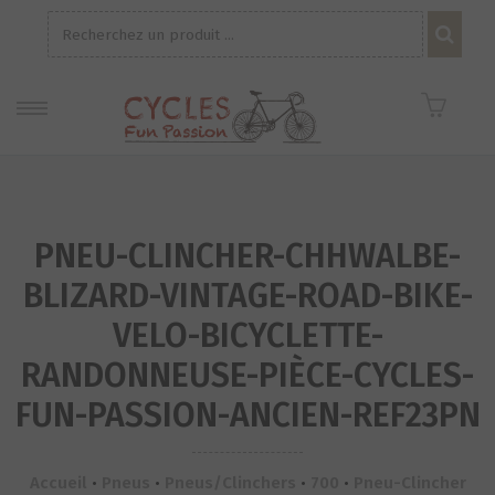
Recherche
pour :
PNEU-CLINCHER-CHHWALBE-
BLIZARD-VINTAGE-ROAD-BIKE-
VELO-BICYCLETTE-
RANDONNEUSE-PIÈCE-CYCLES-
FUN-PASSION-ANCIEN-REF23PN
Accueil
•
Pneus
•
Pneus/Clinchers
•
700
•
Pneu-Clincher