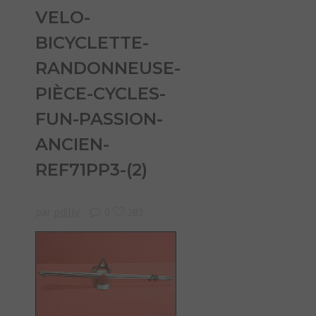
VELO-
BICYCLETTE-
RANDONNEUSE-
PIÈCE-CYCLES-
FUN-PASSION-
ANCIEN-
REF71PP3-(2)
par
pdilly
0
283