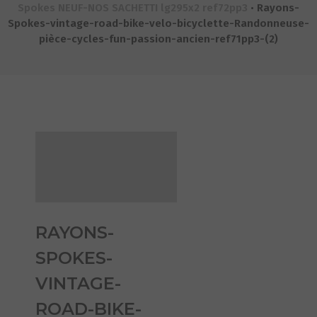
Spokes NEUF-NOS SACHETTI lg295x2 ref72pp3
•
Rayons-
Spokes-vintage-road-bike-velo-bicyclette-Randonneuse-
pièce-cycles-fun-passion-ancien-ref71pp3-(2)
RAYONS-
SPOKES-
VINTAGE-
ROAD-BIKE-