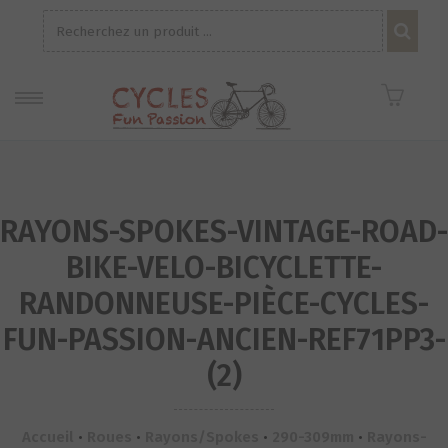
Recherche
pour :
RAYONS-SPOKES-VINTAGE-ROAD-
BIKE-VELO-BICYCLETTE-
RANDONNEUSE-PIÈCE-CYCLES-
FUN-PASSION-ANCIEN-REF71PP3-
(2)
Accueil
•
Roues
•
Rayons/Spokes
•
290-309mm
•
Rayons-