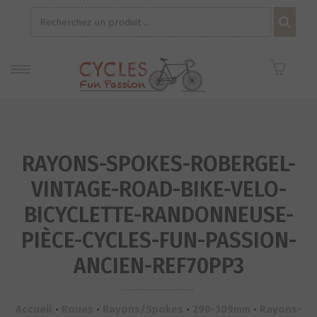
Recherche
pour :
RAYONS-SPOKES-ROBERGEL-
VINTAGE-ROAD-BIKE-VELO-
BICYCLETTE-RANDONNEUSE-
PIÈCE-CYCLES-FUN-PASSION-
ANCIEN-REF70PP3
Accueil
•
Roues
•
Rayons/Spokes
•
290-309mm
•
Rayons-