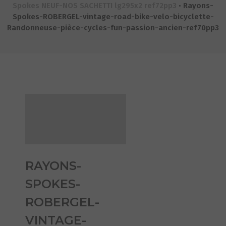
Spokes NEUF-NOS SACHETTI lg295x2 ref72pp3
•
Rayons-
Spokes-ROBERGEL-vintage-road-bike-velo-bicyclette-
Randonneuse-pièce-cycles-fun-passion-ancien-ref70pp3
RAYONS-
SPOKES-
ROBERGEL-
VINTAGE-