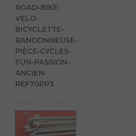
ROAD-BIKE-
VELO-
BICYCLETTE-
RANDONNEUSE-
PIÈCE-CYCLES-
FUN-PASSION-
ANCIEN-
REF70PP3
par
pdilly
0
265