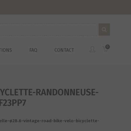
0
TIONS
FAQ
CONTACT
ICYCLETTE-RANDONNEUSE-
F23PP7
selle-ø28.6-vintage-road-bike-velo-bicyclette-