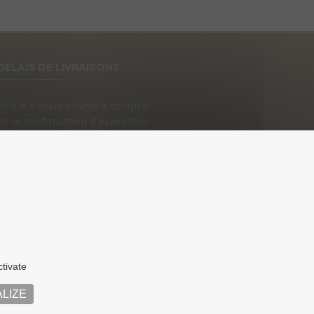
DÉLAIS DE LIVRAISONS
De 2 à 4 jours ouvrés à compter
de la confirmation d’expédition
que vous recevrez par e-mail.
an du site
Politique de confidentialité
Mentions légales
ctivate
LIZE