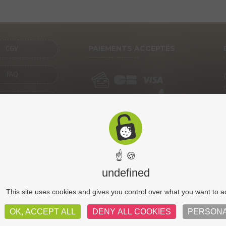
PAIEMENTS ACCEPTÉS
CGV
FAQ
SENTATION
CONTACT
☝ 🍪
undefined
CGV
Pl
This site uses cookies and gives you control over what you want to a
OK, ACCEPT ALL
DENY ALL COOKIES
PERSONA