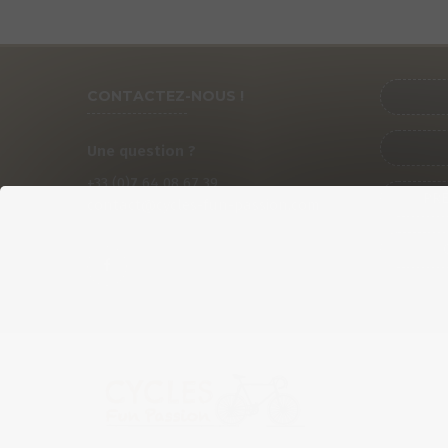
CONTACTEZ-NOUS !
Une question ?
+33 (0)
7
64 08 67 39
PRÉ
contact@cycles-fun-passion.com