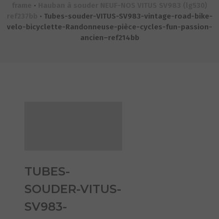
frame
•
Hauban à souder NEUF-NOS VITUS SV983 (lg530)
ref237bb
•
Tubes-souder-VITUS-SV983-vintage-road-bike-
velo-bicyclette-Randonneuse-pièce-cycles-fun-passion-
ancien–ref214bb
TUBES-
SOUDER-VITUS-
SV983-