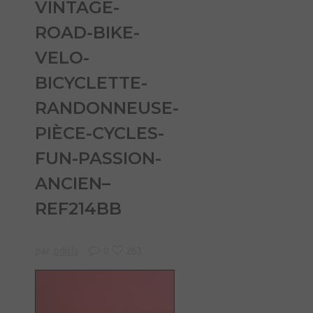
VINTAGE-
ROAD-BIKE-
VELO-
BICYCLETTE-
RANDONNEUSE-
PIÈCE-CYCLES-
FUN-PASSION-
ANCIEN–
REF214BB
par
pdilly
0
263