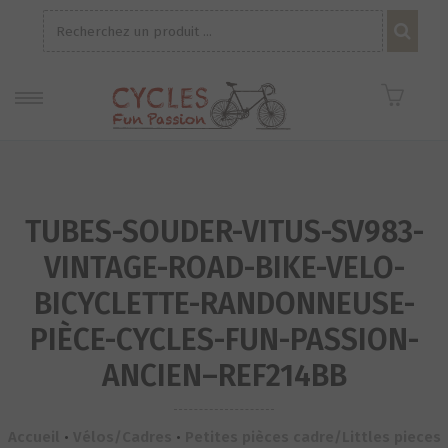
Recherche
pour :
TUBES-SOUDER-VITUS-SV983-
VINTAGE-ROAD-BIKE-VELO-
BICYCLETTE-RANDONNEUSE-
PIÈCE-CYCLES-FUN-PASSION-
ANCIEN–REF214BB
Accueil
•
Vélos/Cadres
•
Petites pièces cadre/Littles pieces