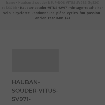
frame
•
Hauban à souder NEUF-NOS VITUS SV983 (lg530)
ref237bb
•
Hauban-souder-VITUS-SV971-vintage-road-bike-
velo-bicyclette-Randonneuse-pièce-cycles-fun-passion-
ancien-ref234bb-(4)
HAUBAN-
SOUDER-VITUS-
SV971-