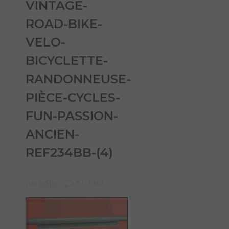
VINTAGE-
ROAD-BIKE-
VELO-
BICYCLETTE-
RANDONNEUSE-
PIÈCE-CYCLES-
FUN-PASSION-
ANCIEN-
REF234BB-(4)
par
pdilly
0
243