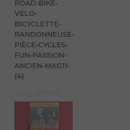
ROAD-BIKE-
VELO-
BICYCLETTE-
RANDONNEUSE-
PIÈCE-CYCLES-
FUN-PASSION-
ANCIEN-MAG11-
(4)
par
pdilly
0
257