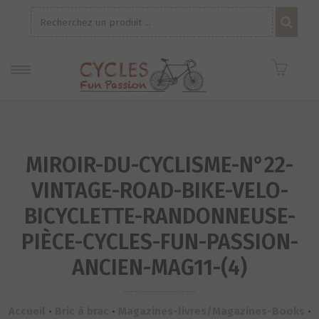
Recherche
pour :
MIROIR-DU-CYCLISME-N°22-
VINTAGE-ROAD-BIKE-VELO-
BICYCLETTE-RANDONNEUSE-
PIÈCE-CYCLES-FUN-PASSION-
ANCIEN-MAG11-(4)
Accueil
•
Bric à brac
•
Magazines-livres/Magazines-Books
•