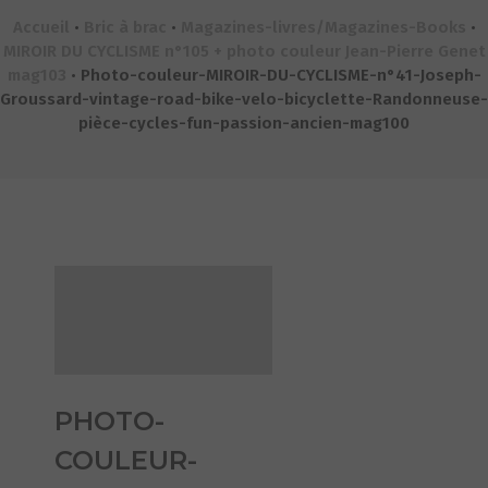
Accueil
•
Bric à brac
•
Magazines-livres/Magazines-Books
•
MIROIR DU CYCLISME n°105 + photo couleur Jean-Pierre Genet
mag103
•
Photo-couleur-MIROIR-DU-CYCLISME-n°41-Joseph-
Groussard-vintage-road-bike-velo-bicyclette-Randonneuse-
pièce-cycles-fun-passion-ancien-mag100
PHOTO-
COULEUR-