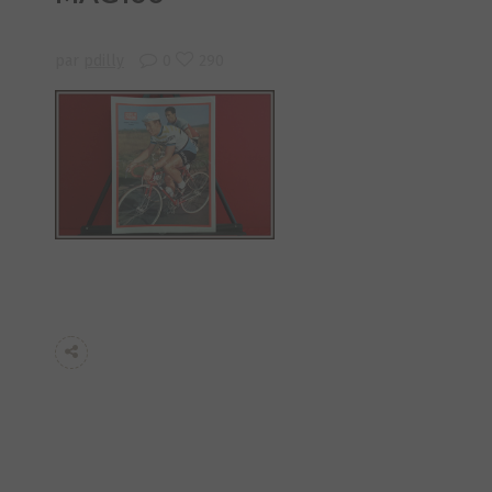
par
pdilly
0
290