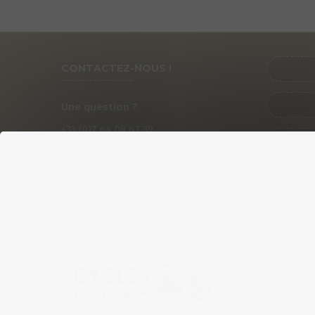
CONTACTEZ-NOUS !
Une question ?
+33 (0)
7
64 08 67 39
PRÉ
contact@cycles-fun-passion.com