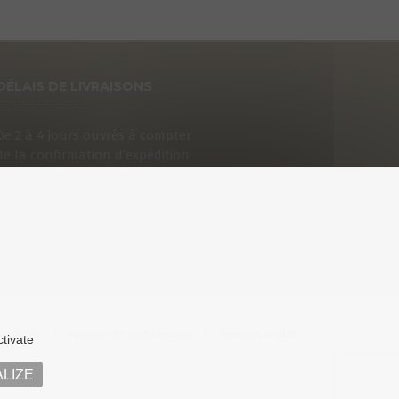
DÉLAIS DE LIVRAISONS
De 2 à 4 jours ouvrés à compter
de la confirmation d’expédition
que vous recevrez par e-mail.
an du site
Politique de confidentialité
Mentions légales
ctivate
LIZE