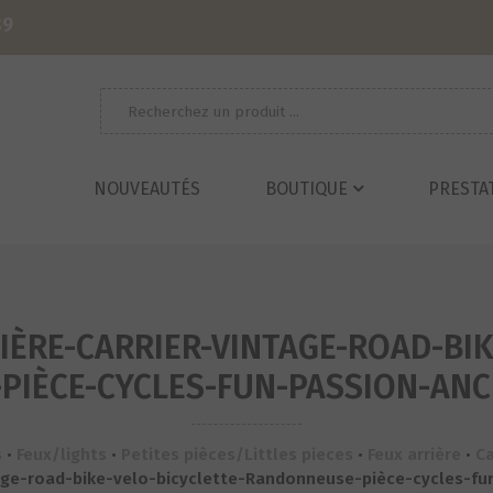
39
Recherche
pour :
NOUVEAUTÉS
BOUTIQUE
PRESTA
ÈRE-CARRIER-VINTAGE-ROAD-BIK
IÈCE-CYCLES-FUN-PASSION-ANCI
s
•
Feux/lights
•
Petites pièces/Littles pieces
•
Feux arrière
•
Ca
age-road-bike-velo-bicyclette-Randonneuse-pièce-cycles-fu