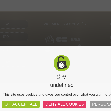
PAIEMENTS ACCEPTÉS
CGV
FAQ
SENTATION
CONTACT
☝ 🍪
undefined
CGV
Pl
This site uses cookies and gives you control over what you want to a
OK, ACCEPT ALL
DENY ALL COOKIES
PERSONA