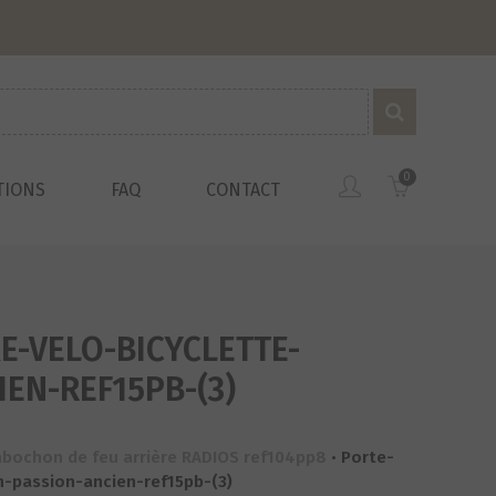
0
TIONS
FAQ
CONTACT
E-VELO-BICYCLETTE-
EN-REF15PB-(3)
bochon de feu arrière RADIOS ref104pp8
•
Porte-
n-passion-ancien-ref15pb-(3)