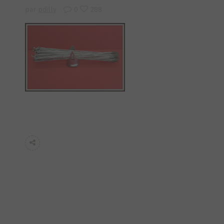
par
pdilly
0
288