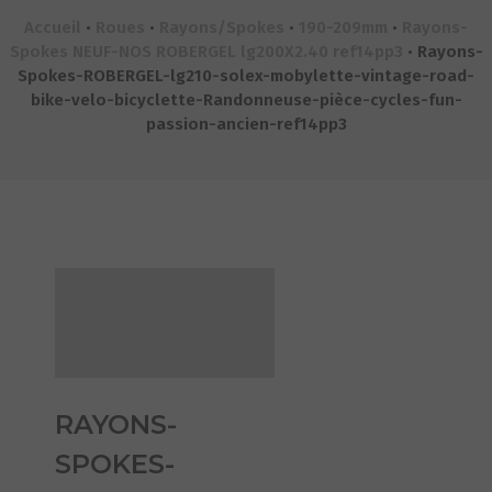
Accueil
•
Roues
•
Rayons/Spokes
•
190-209mm
•
Rayons-
Spokes NEUF-NOS ROBERGEL lg200X2.40 ref14pp3
•
Rayons-
Spokes-ROBERGEL-lg210-solex-mobylette-vintage-road-
bike-velo-bicyclette-Randonneuse-pièce-cycles-fun-
passion-ancien-ref14pp3
RAYONS-
SPOKES-