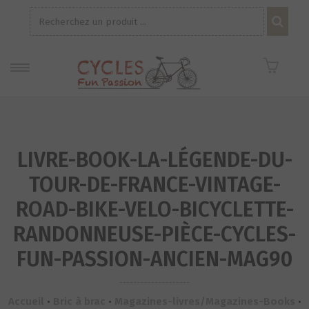
Recherche
pour :
LIVRE-BOOK-LA-LÉGENDE-DU-
TOUR-DE-FRANCE-VINTAGE-
ROAD-BIKE-VELO-BICYCLETTE-
RANDONNEUSE-PIÈCE-CYCLES-
FUN-PASSION-ANCIEN-MAG90
Accueil
•
Bric à brac
•
Magazines-livres/Magazines-Books
•