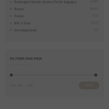
(238)
Éclairages/Garde-boues/Porte bagages
(669)
Roues
(52)
Pneus
(417)
Bric à brac
(2)
Uncategorized
FILTRER PAR PRIX
Prix
Prix
Prix :
0€
—
10€
FILTRER
min
max