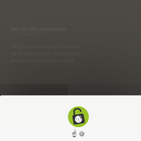
DÉLAIS DE LIVRAISONS
De 2 à 4 jours ouvrés à compter
de la confirmation d’expédition
que vous recevrez par e-mail.
☝ 🍪