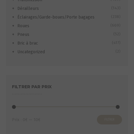
(143)
Dérailleurs
(238)
Éclairages/Garde-boues/Porte bagages
(669)
Roues
(52)
Pneus
(417)
Bric à brac
(2)
Uncategorized
FILTRER PAR PRIX
S
Prix
Prix
Prix :
0€
—
10€
FILTRER
min
max