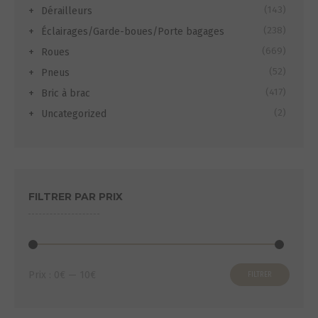
(143)
Dérailleurs
(238)
Éclairages/Garde-boues/Porte bagages
(669)
Roues
(52)
Pneus
(417)
Bric à brac
(2)
Uncategorized
FILTRER PAR PRIX
Prix
Prix
Prix :
0€
—
10€
FILTRER
min
max