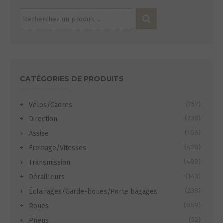
Recherche
pour :
CATÉGORIES DE PRODUITS
(152)
Vélos/Cadres
(238)
Direction
(166)
Assise
(428)
Freinage/Vitesses
(489)
Transmission
(143)
Dérailleurs
(238)
Éclairages/Garde-boues/Porte bagages
(669)
Roues
(52)
Pneus