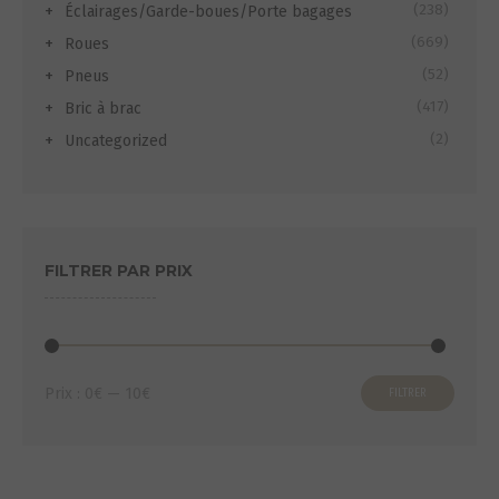
(238)
Éclairages/Garde-boues/Porte bagages
(669)
Roues
(52)
Pneus
(417)
Bric à brac
(2)
Uncategorized
FILTRER PAR PRIX
Prix
Prix
Prix :
0€
—
10€
FILTRER
min
max