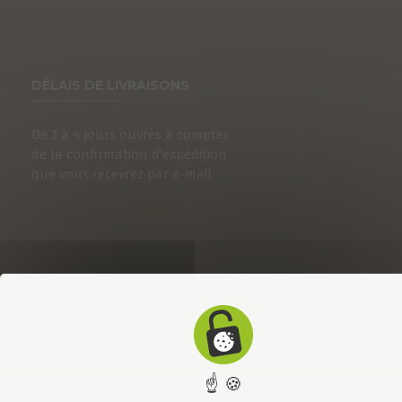
DÉLAIS DE LIVRAISONS
De 2 à 4 jours ouvrés à compter
de la confirmation d’expédition
que vous recevrez par e-mail.
☝ 🍪