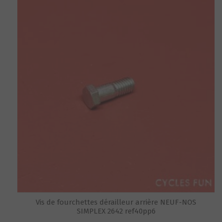
Vis de fourchettes dérailleur arrière NEUF-NOS
SIMPLEX 2642 ref40pp6