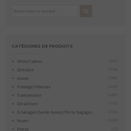
Recherche
pour :
CATÉGORIES DE PRODUITS
(152)
Vélos/Cadres
(238)
Direction
(166)
Assise
(428)
Freinage/Vitesses
(489)
Transmission
(143)
Dérailleurs
(238)
Éclairages/Garde-boues/Porte bagages
(669)
Roues
(52)
Pneus