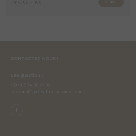
Prix :
0€
—
10€
FILTRER
min
max
CONTACTEZ-NOUS !
Une question ?
+33 (0)
7
64 08 67 39
contact@cycles-fun-passion.com