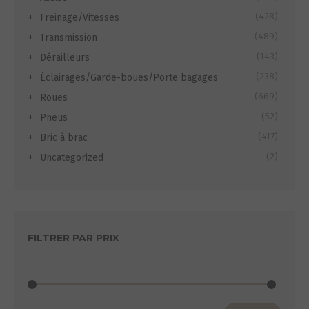
(428)
Freinage/Vitesses
(489)
Transmission
(143)
Dérailleurs
(238)
Éclairages/Garde-boues/Porte bagages
(669)
Roues
(52)
Pneus
(417)
Bric à brac
(2)
Uncategorized
FILTRER PAR PRIX
Prix
Prix