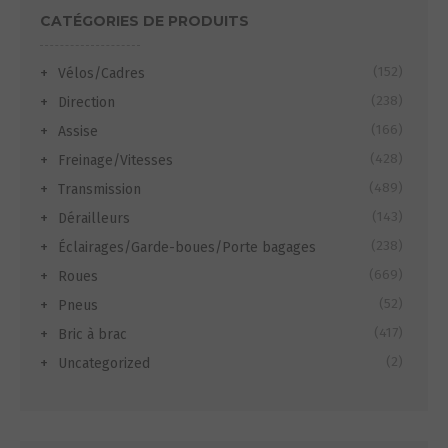
CATÉGORIES DE PRODUITS
(152)
Vélos/Cadres
(238)
Direction
(166)
Assise
(428)
Freinage/Vitesses
(489)
Transmission
(143)
Dérailleurs
(238)
Éclairages/Garde-boues/Porte bagages
(669)
Roues
(52)
Pneus
(417)
Bric à brac
(2)
Uncategorized