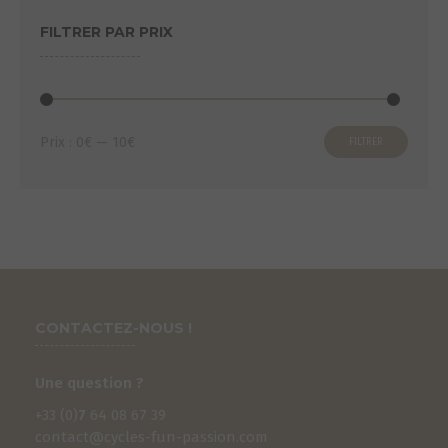
FILTRER PAR PRIX
Prix
Prix
Prix :
0€
—
10€
FILTRER
min
max
CONTACTEZ-NOUS !
Une question ?
+33 (0)
7
64 08 67 39
contact@cycles-fun-passion.com