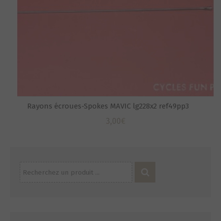
Rayons écroues-Spokes MAVIC lg228x2 ref49pp3
3,00
€
Recherche
pour :