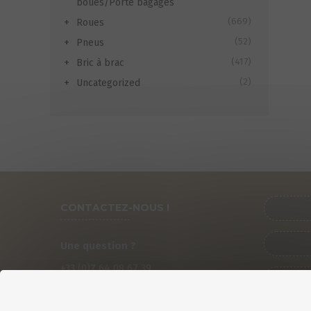
boues/Porte bagages
(669)
Roues
(52)
Pneus
(417)
Bric à brac
(2)
Uncategorized
CONTACTEZ-NOUS !
Une question ?
+33 (0)
7
64 08 67 39
PRÉ
contact@cycles-fun-passion.com