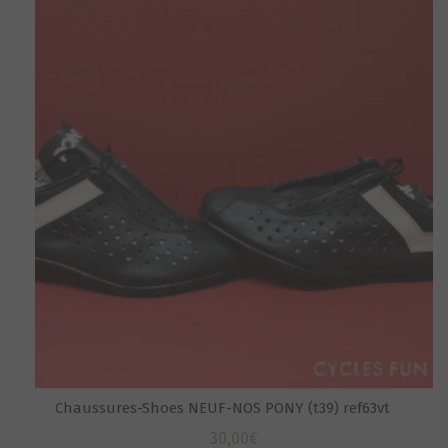
Chaussures-Shoes NEUF-NOS PONY (t39) ref63vt
30,00
€