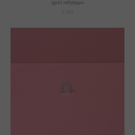
(gch) ref326pp4
5,00
€