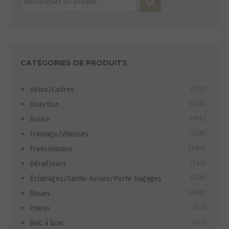
pour :
CATÉGORIES DE PRODUITS
(152)
Vélos/Cadres
(238)
Direction
(166)
Assise
(428)
Freinage/Vitesses
(489)
Transmission
(143)
Dérailleurs
(238)
Éclairages/Garde-boues/Porte bagages
(669)
Roues
(52)
Pneus
(417)
Bric à brac