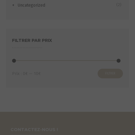
(2)
Uncategorized
FILTRER PAR PRIX
Prix
Prix
Prix :
0€
—
10€
FILTRER
min
max
CONTACTEZ-NOUS !