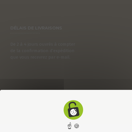
DÉLAIS DE LIVRAISONS
De 2 à 4 jours ouvrés à compter
de la confirmation d’expédition
que vous recevrez par e-mail.
☝ 🍪