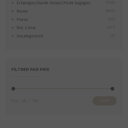
(238)
Éclairages/Garde-boues/Porte bagages
(669)
Roues
(52)
Pneus
(417)
Bric à brac
(2)
Uncategorized
FILTRER PAR PRIX
Prix
Prix
Prix :
0€
—
10€
FILTRER
min
max