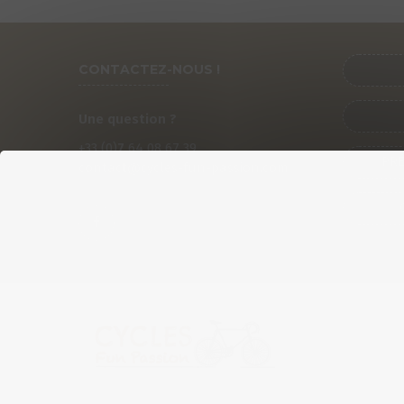
CONTACTEZ-NOUS !
Une question ?
+33 (0)
7
64 08 67 39
PRÉ
contact@cycles-fun-passion.com