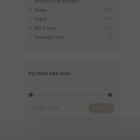
boues/Porte bagages
(669)
Roues
(52)
Pneus
(417)
Bric à brac
(2)
Uncategorized
FILTRER PAR PRIX
Prix
Prix
Prix :
0€
—
10€
FILTRER
min
max