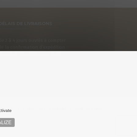
DÉLAIS DE LIVRAISONS
De 2 à 4 jours ouvrés à compter
de la confirmation d’expédition
que vous recevrez par e-mail.
an du site
Politique de confidentialité
Mentions légales
ctivate
LIZE