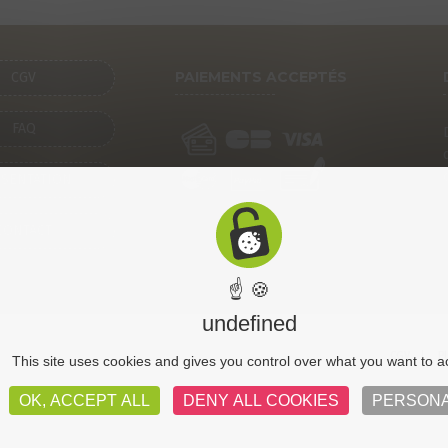
PAIEMENTS ACCEPTÉS
CGV
FAQ
SENTATION
CONTACT
☝ 🍪
undefined
CGV
Pl
This site uses cookies and gives you control over what you want to a
OK, ACCEPT ALL
DENY ALL COOKIES
PERSONA