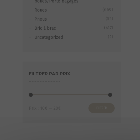
boues/Porte bagages
(669)
Roues
(52)
Pneus
(417)
Bric à brac
(2)
Uncategorized
FILTRER PAR PRIX
Prix
Prix
Prix :
10€
—
20€
FILTRER
min
max