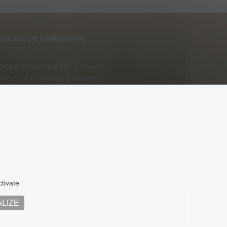
DÉLAIS DE LIVRAISONS
De 2 à 4 jours ouvrés à compter
de la confirmation d’expédition
que vous recevrez par e-mail.
an du site
Politique de confidentialité
Mentions légales
ctivate
LIZE