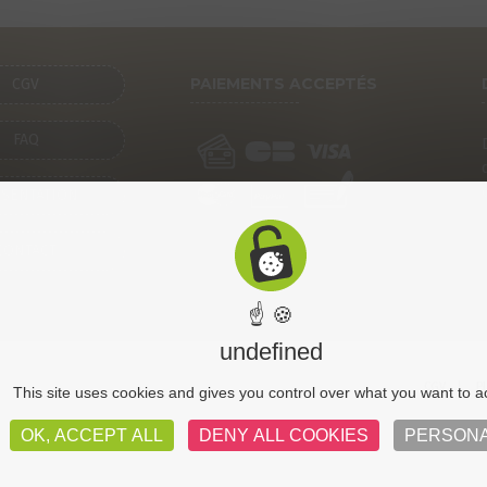
PAIEMENTS ACCEPTÉS
CGV
FAQ
SENTATION
CONTACT
☝ 🍪
undefined
CGV
Pl
This site uses cookies and gives you control over what you want to a
OK, ACCEPT ALL
DENY ALL COOKIES
PERSONA