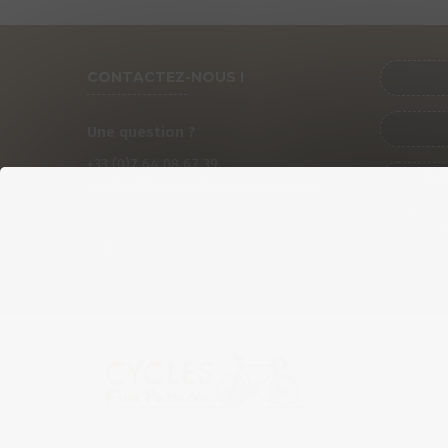
CONTACTEZ-NOUS !
Une question ?
+33 (0)
7
64 08 67 39
PRÉ
contact@cycles-fun-passion.com