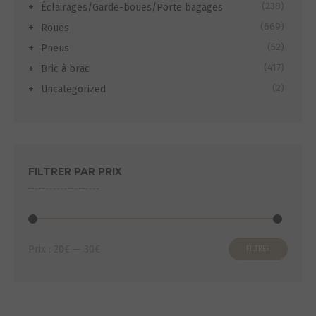
(238)
Éclairages/Garde-boues/Porte bagages
(669)
Roues
(52)
Pneus
(417)
Bric à brac
(2)
Uncategorized
FILTRER PAR PRIX
Prix
Prix
Prix :
20€
—
30€
FILTRER
min
max