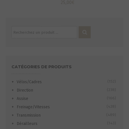
25,00
€
Recherche
pour :
CATÉGORIES DE PRODUITS
(152)
Vélos/Cadres
(238)
Direction
(166)
Assise
(428)
Freinage/Vitesses
(489)
Transmission
(143)
Dérailleurs