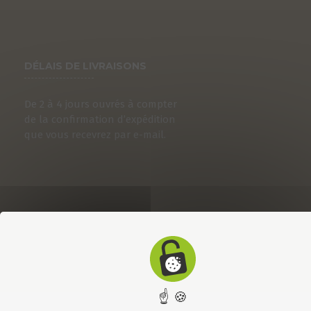
DÉLAIS DE LIVRAISONS
De 2 à 4 jours ouvrés à compter
de la confirmation d’expédition
que vous recevrez par e-mail.
☝ 🍪