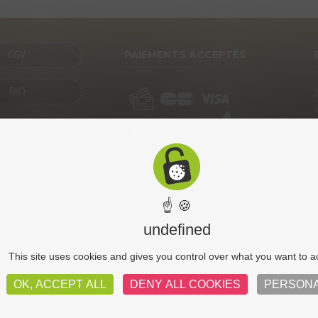
PAIEMENTS ACCEPTÉS
CGV
FAQ
SENTATION
CONTACT
☝ 🍪
undefined
CGV
Pl
This site uses cookies and gives you control over what you want to a
OK, ACCEPT ALL
DENY ALL COOKIES
PERSONA