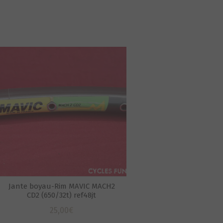
Jante boyau-Rim MAVIC MACH2
CD2 (650/32t) ref48jt
25,00
€