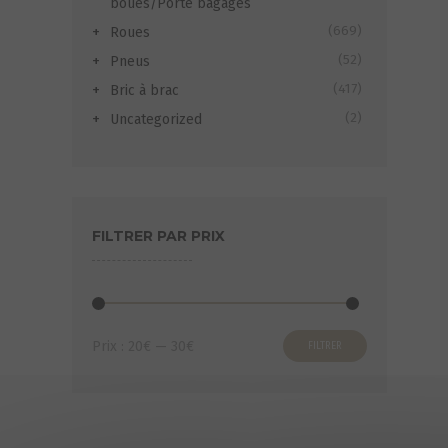
boues/Porte bagages
(669)
Roues
(52)
Pneus
(417)
Bric à brac
(2)
Uncategorized
FILTRER PAR PRIX
Prix
Prix
Prix :
20€
—
30€
FILTRER
min
max