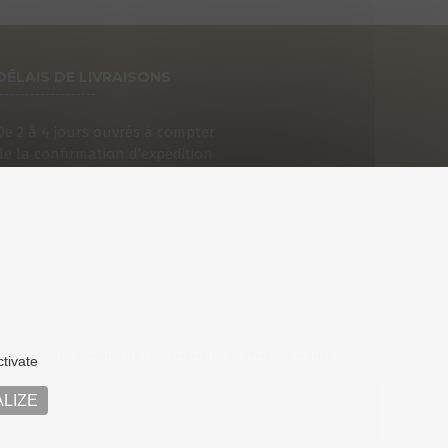
DÉLAIS DE LIVRAISONS
De 2 à 4 jours ouvrés à compter
de la confirmation d’expédition
que vous recevrez par e-mail.
an du site
Politique de confidentialité
Mentions légales
ctivate
LIZE