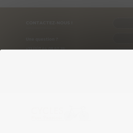
CONTACTEZ-NOUS !
Une question ?
+33 (0)
7
64 08 67 39
PRÉ
contact@cycles-fun-passion.com