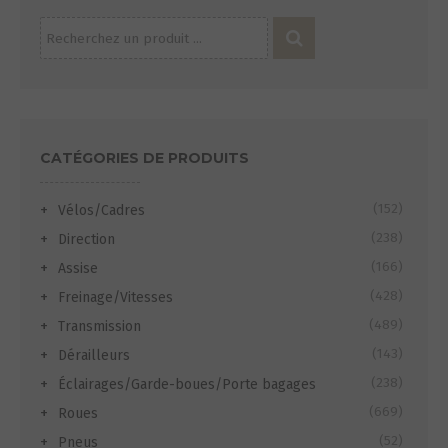
Recherche
pour :
CATÉGORIES DE PRODUITS
(152)
Vélos/Cadres
(238)
Direction
(166)
Assise
(428)
Freinage/Vitesses
(489)
Transmission
(143)
Dérailleurs
(238)
Éclairages/Garde-boues/Porte bagages
(669)
Roues
(52)
Pneus