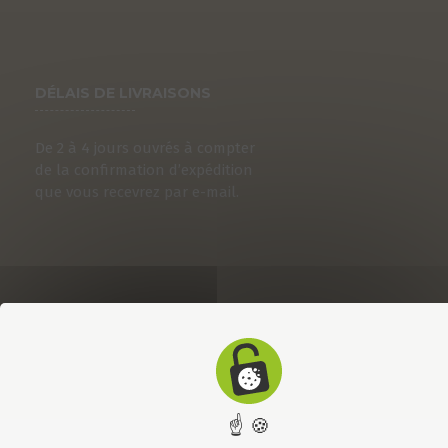
DÉLAIS DE LIVRAISONS
De 2 à 4 jours ouvrés à compter
de la confirmation d’expédition
que vous recevrez par e-mail.
☝ 🍪