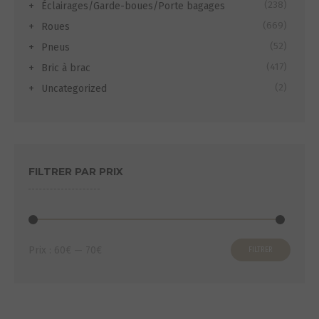
(238)
Éclairages/Garde-boues/Porte bagages
(669)
Roues
(52)
Pneus
(417)
Bric à brac
(2)
Uncategorized
FILTRER PAR PRIX
Prix
Prix
Prix :
60€
—
70€
FILTRER
min
max