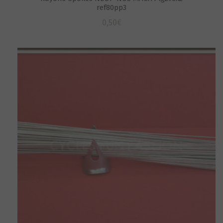
ref80pp3
0,50
€
S