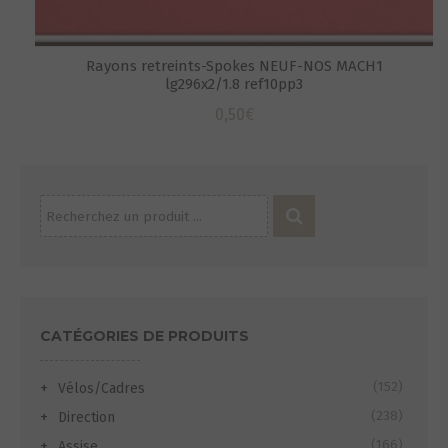
Rayons retreints-Spokes NEUF-NOS MACH1
lg296x2/1.8 ref10pp3
0,50
€
Recherche
pour :
CATÉGORIES DE PRODUITS
(152)
Vélos/Cadres
(238)
Direction
(166)
Assise