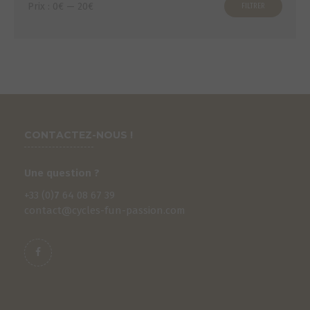
Prix
Prix
Prix :
0€
—
20€
FILTRER
min
max
CONTACTEZ-NOUS !
Une question ?
+33 (0)
7
64 08 67 39
contact@cycles-fun-passion.com