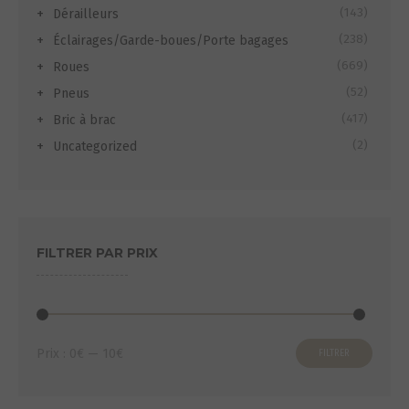
(143)
Dérailleurs
(238)
Éclairages/Garde-boues/Porte bagages
(669)
Roues
(52)
Pneus
(417)
Bric à brac
(2)
Uncategorized
FILTRER PAR PRIX
Prix
Prix
Prix :
0€
—
10€
FILTRER
min
max