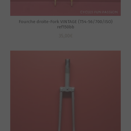
Fourche droite-Fork VINTAGE (T54-56/700/ISO)
ref150bb
35,00
€