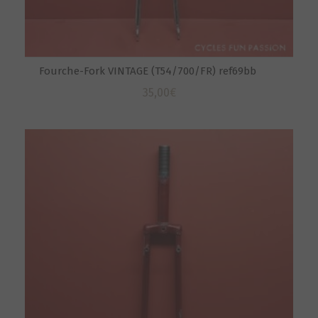
Fourche-Fork VINTAGE (T54/700/FR) ref69bb
35,00
€