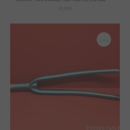
28,00
€
VENDU