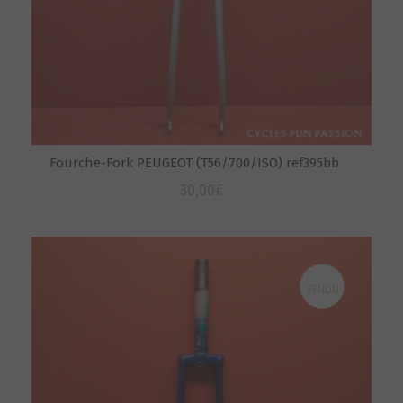
Fourche-Fork PEUGEOT (T56/700/ISO) ref395bb
30,00
€
VENDU