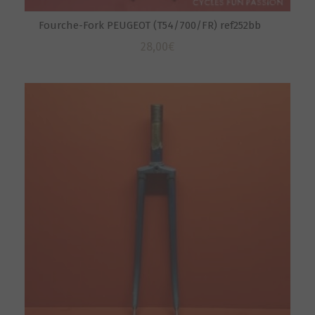
Fourche-Fork PEUGEOT (T54/700/FR) ref252bb
28,00
€