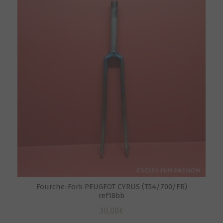
Fourche-Fork PEUGEOT CYRUS (T54/700/FR)
ref18bb
30,00
€