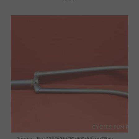
Fourche-Fork VINTAGE (T52/700/FR) ref215bb