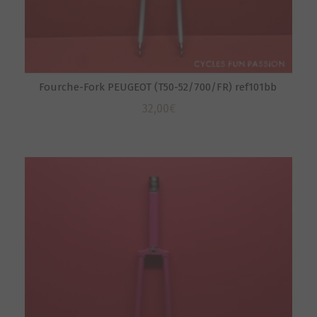
Fourche-Fork PEUGEOT (T50-52/700/FR) ref101bb
32,00
€