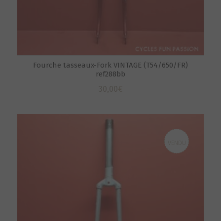
Fourche tasseaux-Fork VINTAGE (T54/650/FR)
ref288bb
30,00
€
VENDU