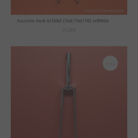
Fourche-Fork GITANE (T48/700/FR) ref99bb
25,00
€
VENDU