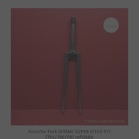
VENDU
Fourche-Fork GITANE SUPER VITUS 971
(T54/700/FR) ref126bb