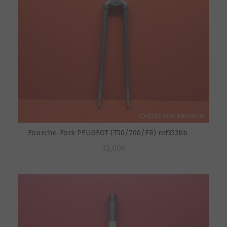
Fourche-Fork PEUGEOT (T50/700/FR) ref353bb
32,00
€