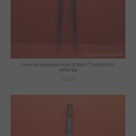
Fourche tasseaux-Fork GITANE (T54/650/FR)
ref187bb
28,00
€