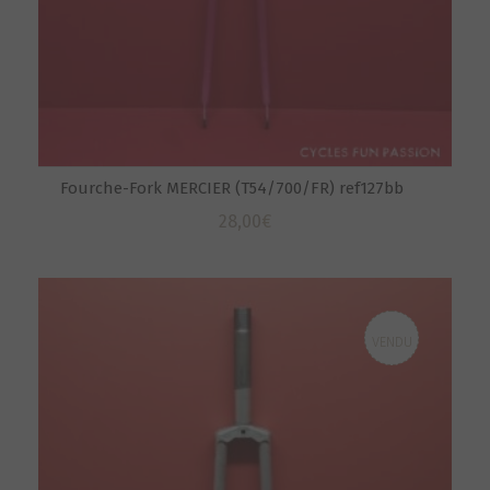
Fourche-Fork MERCIER (T54/700/FR) ref127bb
28,00
€
VENDU