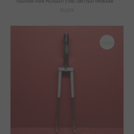
Fourche-Fork PEUGEOT (T58/700/ISO) ref364bb
30,00
€
VENDU
S