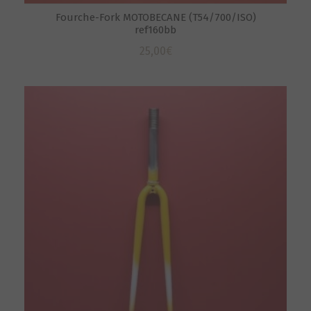
Fourche-Fork MOTOBECANE (T54/700/ISO)
ref160bb
25,00
€