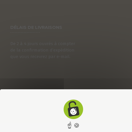
DÉLAIS DE LIVRAISONS
De 2 à 4 jours ouvrés à compter
de la confirmation d’expédition
que vous recevrez par e-mail.
☝ 🍪