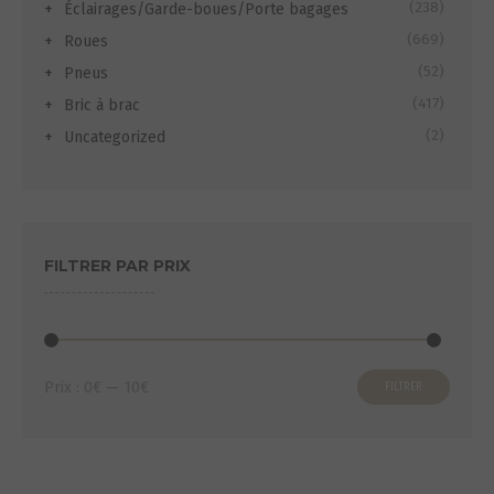
(238)
Éclairages/Garde-boues/Porte bagages
(669)
Roues
(52)
Pneus
(417)
Bric à brac
(2)
Uncategorized
FILTRER PAR PRIX
Prix
Prix
Prix :
0€
—
10€
FILTRER
min
max