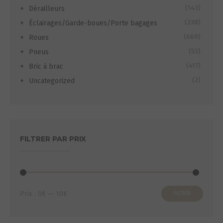
(143)
Dérailleurs
(238)
Éclairages/Garde-boues/Porte bagages
(669)
Roues
(52)
Pneus
(417)
Bric à brac
(2)
Uncategorized
FILTRER PAR PRIX
Prix
Prix
Prix :
0€
—
10€
FILTRER
min
max