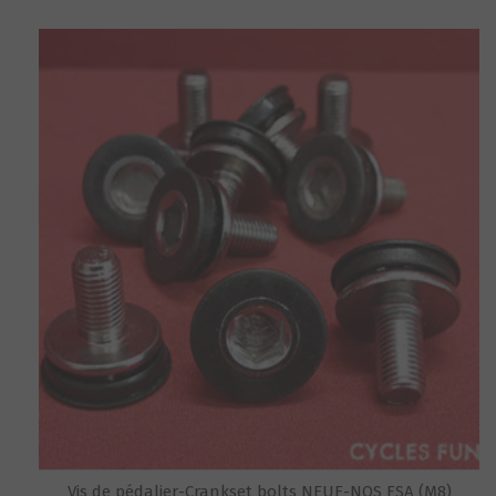
Vis de pédalier-Crankset bolts NEUF-NOS FSA (M8)