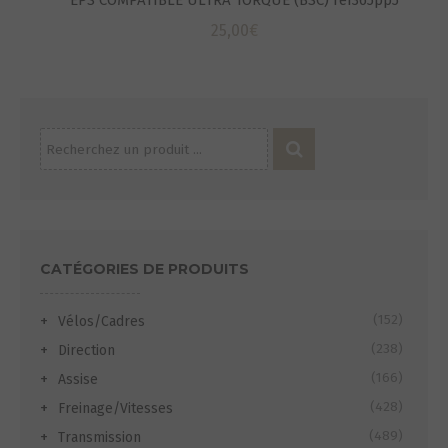
EPS COMPATIBLE ULTRA TORQUE (BSC) ref365pp5
25,00
€
Recherche
pour :
CATÉGORIES DE PRODUITS
(152)
Vélos/Cadres
(238)
Direction
(166)
Assise
(428)
Freinage/Vitesses
(489)
Transmission