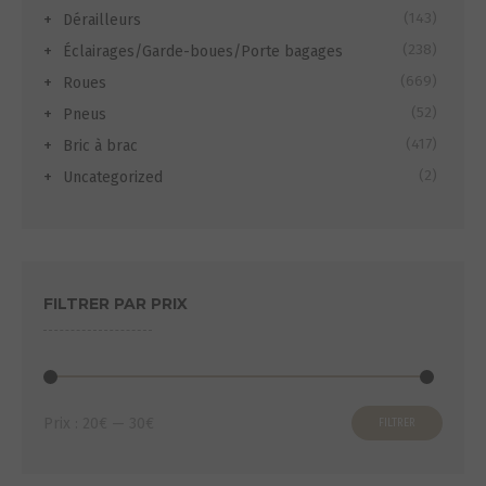
(143)
Dérailleurs
(238)
Éclairages/Garde-boues/Porte bagages
(669)
Roues
(52)
Pneus
(417)
Bric à brac
(2)
Uncategorized
FILTRER PAR PRIX
Prix
Prix
Prix :
20€
—
30€
FILTRER
min
max