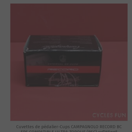
Cuvettes de pédalier-Cups CAMPAGNOLO RECORD BC