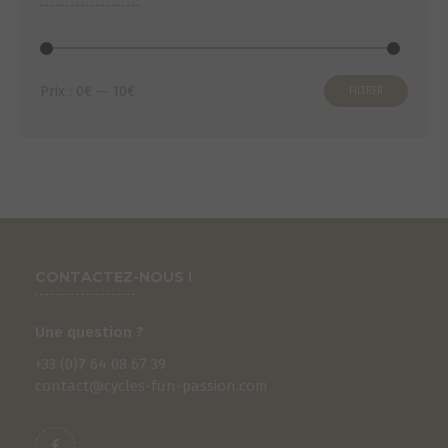
Prix
Prix
Prix :
0€
—
10€
FILTRER
min
max
CONTACTEZ-NOUS !
Une question ?
+33 (0)
7
64 08 67 39
contact@cycles-fun-passion.com