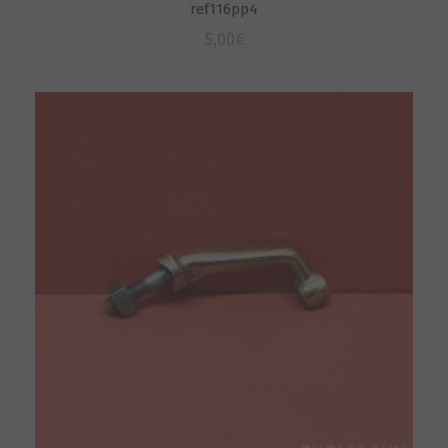
ref116pp4
5,00
€