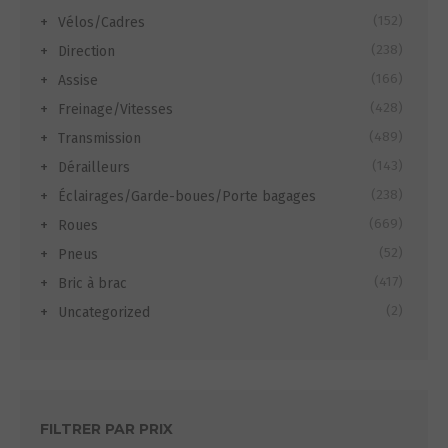
(152)
Vélos/Cadres
(238)
Direction
(166)
Assise
(428)
Freinage/Vitesses
(489)
Transmission
(143)
Dérailleurs
(238)
Éclairages/Garde-boues/Porte bagages
(669)
Roues
(52)
Pneus
(417)
Bric à brac
(2)
Uncategorized
FILTRER PAR PRIX