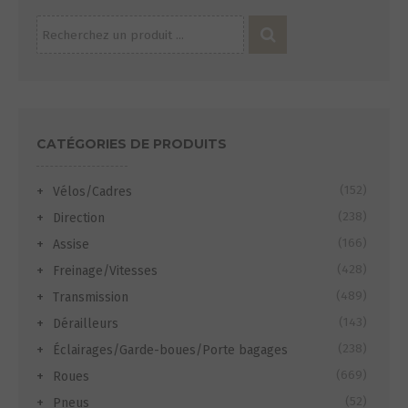
Recherche
pour :
CATÉGORIES DE PRODUITS
(152)
Vélos/Cadres
(238)
Direction
(166)
Assise
(428)
Freinage/Vitesses
(489)
Transmission
(143)
Dérailleurs
(238)
Éclairages/Garde-boues/Porte bagages
(669)
Roues
(52)
Pneus