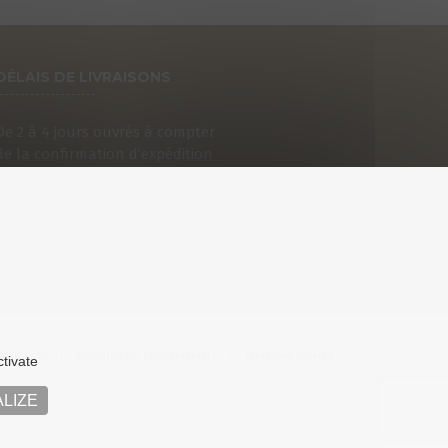
DÉLAIS DE LIVRAISONS
De 2 à 4 jours ouvrés à compter
de la confirmation d’expédition
que vous recevrez par e-mail.
an du site
Politique de confidentialité
Mentions légales
ctivate
LIZE