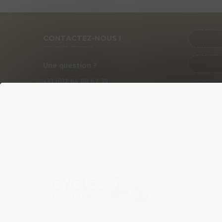
CONTACTEZ-NOUS !
Une question ?
+33 (0)
7
64 08 67 39
PRÉ
contact@cycles-fun-passion.com