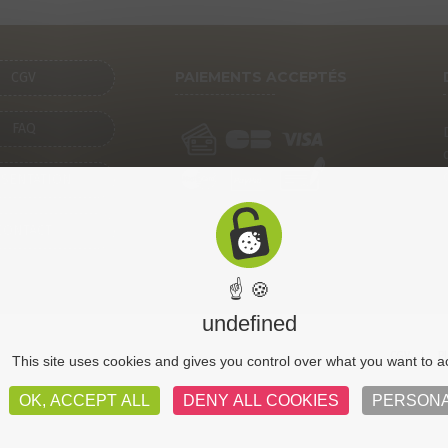
PAIEMENTS ACCEPTÉS
CGV
FAQ
SENTATION
CONTACT
☝ 🍪
undefined
CGV
Pl
This site uses cookies and gives you control over what you want to a
OK, ACCEPT ALL
DENY ALL COOKIES
PERSONA