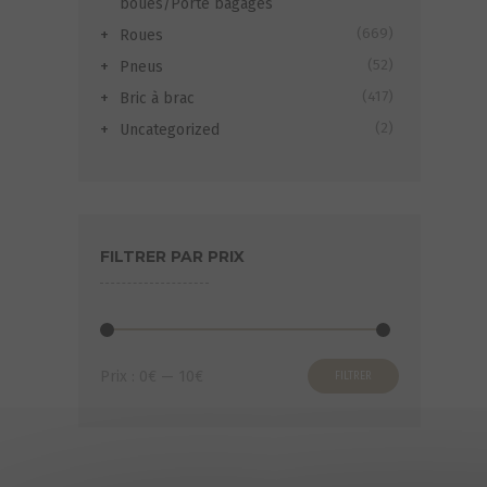
boues/Porte bagages
(669)
Roues
(52)
Pneus
(417)
Bric à brac
(2)
Uncategorized
FILTRER PAR PRIX
Prix
Prix
Prix :
0€
—
10€
FILTRER
min
max