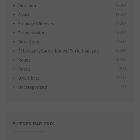
(238)
Direction
(166)
Assise
(428)
Freinage/Vitesses
(489)
Transmission
(143)
Dérailleurs
(238)
Éclairages/Garde-boues/Porte bagages
(669)
Roues
(52)
Pneus
(417)
Bric à brac
(2)
Uncategorized
FILTRER PAR PRIX