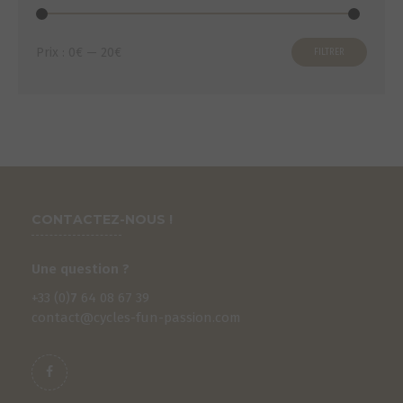
Prix
Prix
Prix :
0€
—
20€
FILTRER
min
max
CONTACTEZ-NOUS !
Une question ?
+33 (0)
7
64 08 67 39
contact@cycles-fun-passion.com