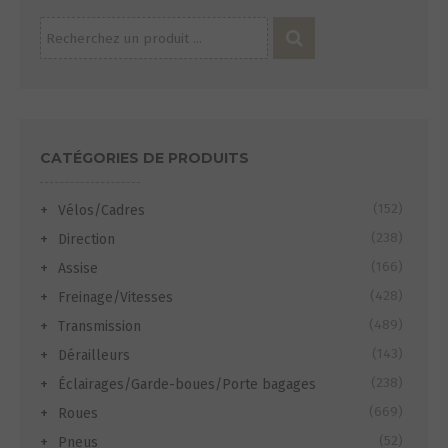
Recherche
pour :
CATÉGORIES DE PRODUITS
(152)
Vélos/Cadres
(238)
Direction
(166)
Assise
(428)
Freinage/Vitesses
(489)
Transmission
(143)
Dérailleurs
(238)
Éclairages/Garde-boues/Porte bagages
(669)
Roues
(52)
Pneus