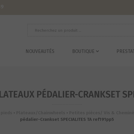
39
Recherche
pour :
NOUVEAUTÉS
BOUTIQUE
PRESTA
LATEAUX PÉDALIER-CRANKSET SPE
 pieds
•
Plateaux/Chainwheels
•
Petites pièces/ Vis & Chemin
pédalier-Crankset SPECIALITES TA ref191pp5