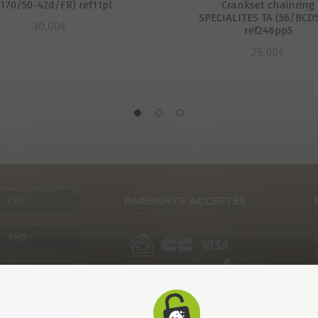
g170/50-42d/FR) ref11pl
Crankset chainring
SPECIALITES TA (56/BCD5
30,00
€
ref246pp5
25,00
€
PAIEMENTS ACCEPTÉS
CGV
FAQ
SENTATION
CONTACT