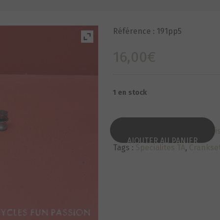
Référence :
191pp5
16,00
€
1 en stock
Categorie :
Petites pièces/ V
AJOUTER AU PANIER
Tags :
Specialites TA
,
Crankse