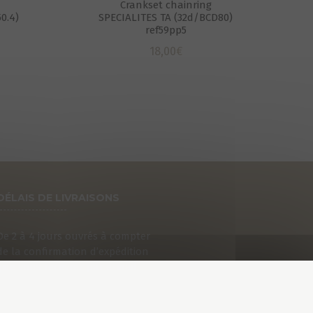
Crankset chainring
0.4)
SPECIALITES TA (32d/BCD80)
ref59pp5
18,00
€
DÉLAIS DE LIVRAISONS
De 2 à 4 jours ouvrés à compter
de la confirmation d’expédition
que vous recevrez par e-mail.