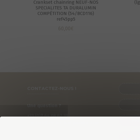
Crankset chainring NEUF-NOS
(l
SPECIALITES TA DURALUMIN
COMPÉTITION (54/BCD116)
ref45pp5
60,00
€
CONTACTEZ-NOUS !
Une question ?
+33 (0)
7
64 08 67 39
PRÉ
contact@cycles-fun-passion.com