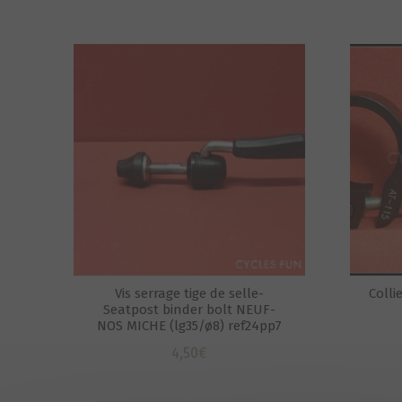
Vis serrage tige de selle-
Colli
Seatpost binder bolt NEUF-
NOS MICHE (lg35/ø8) ref24pp7
4,50
€