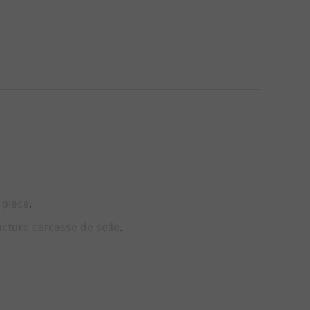
 piece
.
ucture carcasse de selle
.