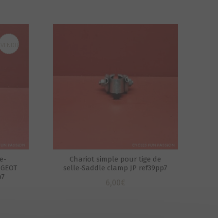
VENDU
e-
Chariot simple pour tige de
UGEOT
selle-Saddle clamp JP ref39pp7
p7
6,00
€