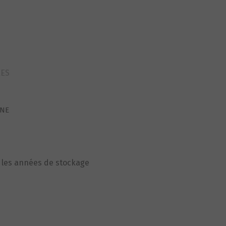
ref41pp7
RES
NNE
c les années de stockage