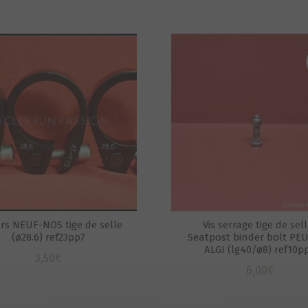
ers NEUF-NOS tige de selle
Vis serrage tige de sell
(ø28.6) ref23pp7
Seatpost binder bolt PE
ALGI (lg40/ø8) ref10p
3,50
€
6,00
€